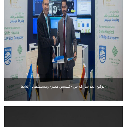
توقيع عقد شراكة بين «فيليبس مصر» ومستشفى «الشفا»